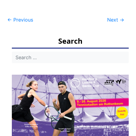
Post
←
Previous
Next
→
navigation
Search