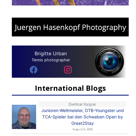
Brigitte Urban
Tennis photographer
International Blogs
Dietmar Kaspar
Junioren-Weltmeister, DTB-Youngster und
TCA-Spieler bei den Schwaben Open by
Great2Stay
August 6, 2026