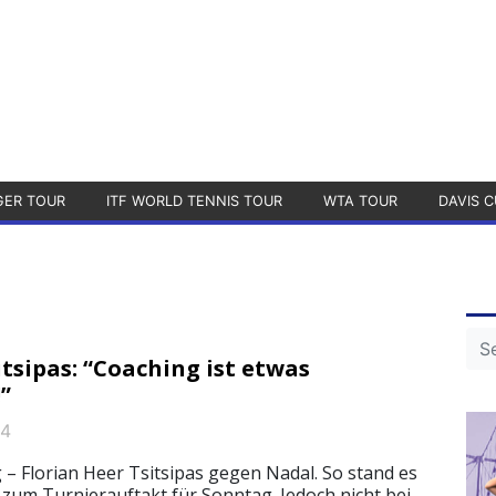
GER TOUR
ITF WORLD TENNIS TOUR
WTA TOUR
DAVIS C
tsipas: “Coaching ist etwas
”
24
 – Florian Heer Tsitsipas gegen Nadal. So stand es
 zum Turnierauftakt für Sonntag. Jedoch nicht bei