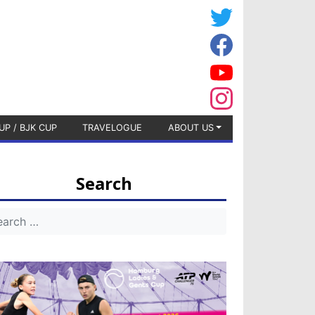
UP / BJK CUP
TRAVELOGUE
ABOUT US
Search