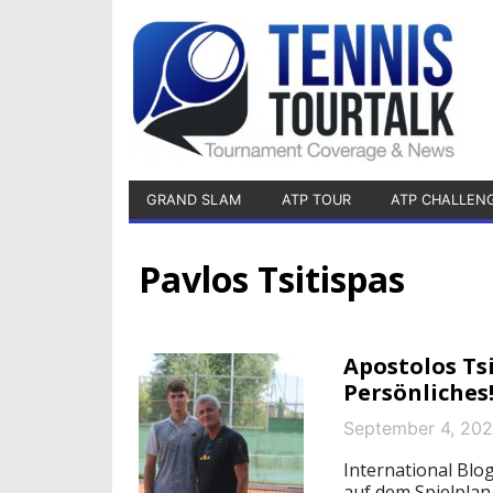
GRAND SLAM
ATP TOUR
ATP CHALLEN
Pavlos Tsitispas
Apostolos Tsi
Persönliches!
September 4, 20
International Blog
auf dem Spielplan