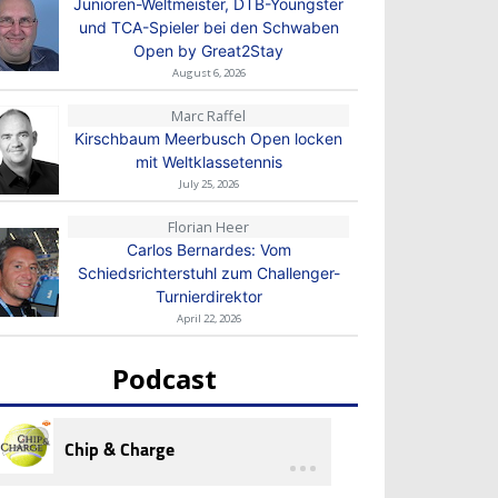
Junioren-Weltmeister, DTB-Youngster
und TCA-Spieler bei den Schwaben
Open by Great2Stay
August 6, 2026
Marc Raffel
Kirschbaum Meerbusch Open locken
mit Weltklassetennis
July 25, 2026
Florian Heer
Carlos Bernardes: Vom
Schiedsrichterstuhl zum Challenger-
Turnierdirektor
April 22, 2026
Podcast