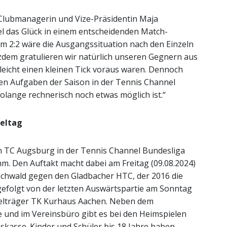
Clubmanagerin und Vize-Präsidentin Maja
el das Glück in einem entscheidenden Match-
em 2:2 wäre die Ausgangssituation nach den Einzeln
zdem gratulieren wir natürlich unseren Gegnern aus
lleicht einen kleinen Tick voraus waren. Dennoch
iden Aufgaben der Saison in der Tennis Channel
lange rechnerisch noch etwas möglich ist.“
ieltag
TC Augsburg in der Tennis Channel Bundesliga
m. Den Auftakt macht dabei am Freitag (09.08.2024)
ischwald gegen den Gladbacher HTC, der 2016 die
gefolgt von der letzten Auswärtspartie am Sonntag
itelträger TK Kurhaus Aachen. Neben dem
e und im Vereinsbüro gibt es bei den Heimspielen
eskasse. Kinder und Schüler bis 18 Jahre haben