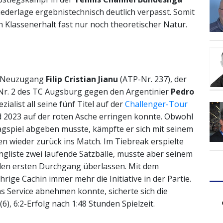
iederlage ergebnistechnisch deutlich verpasst. Somit
n Klassenerhalt fast nur noch theoretischer Natur.
e Neuzugang
Filip Cristian Jianu
(ATP-Nr. 237), der
s Nr. 2 des TC Augsburg gegen den Argentinier
Pedro
ialist all seine fünf Titel auf der
Challenger-Tour
d 2023 auf der roten Asche erringen konnte. Obwohl
lagspiel abgeben musste, kämpfte er sich mit seinem
en wieder zurück ins Match. Im Tiebreak erspielte
ngliste zwei laufende Satzbälle, musste aber seinem
 den ersten Durchgang überlassen. Mit dem
e Cachin immer mehr die Initiative in der Partie.
Service abnehmen konnte, sicherte sich die
6), 6:2-Erfolg nach 1:48 Stunden Spielzeit.