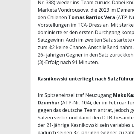
Nr. 388) wieder ins Team zurück. Dabei kn
Marketa Vondrousova, die 2023 im Damene
den Chilenen
Tomas Barrios Vera
(ATP-Nr
Vorstellungen im TCA-Dress an. Mit stark
dominierte er den ersten Durchgang kompl
Satzgewinn. Auch im zweiten Satz startete 
zum 4:2 keine Chance. Anschließend nahm s
26- jährigen Gegner in den Satz zurückkehr
(3)-Erfolg nach 91 Minuten.
Kasnikowski unterliegt nach Satzführu
Im Spitzeneinzel traf Neuzugang
Maks Ka
Dzumhur
(ATP-Nr. 104), der im Februar für
gegen das deutsche Team antrat, jedoch g
Sätzen verlor und damit den DTB-Gesamter
der 21-jährige Kasnikowski sein variables u
dadurch seinen 32-jährigen Gegner zu zahl