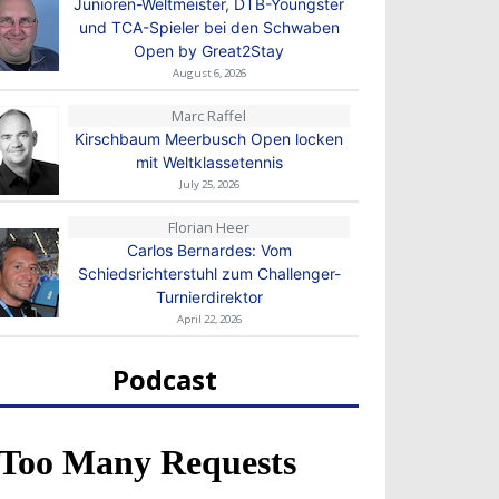
Junioren-Weltmeister, DTB-Youngster
und TCA-Spieler bei den Schwaben
Open by Great2Stay
August 6, 2026
Marc Raffel
Kirschbaum Meerbusch Open locken
mit Weltklassetennis
July 25, 2026
Florian Heer
Carlos Bernardes: Vom
Schiedsrichterstuhl zum Challenger-
Turnierdirektor
April 22, 2026
Podcast