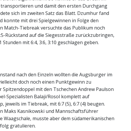
r transportieren und damit den ersten Durchgang
ete sich im zweiten Satz das Blatt. Dzumhur fand
nd konnte mit drei Spielgewinnen in Folge den
den Match-Tiebreak versuchte das Publikum noch
:5-Rückstand auf die Siegesstraße zurückzubringen,
 Stunden mit 6:4, 3:6, 3:10 geschlagen geben.
nstand nach den Einzeln wollten die Augsburger im
vielleicht doch noch einen Punktgewinn zu
er Spitzendoppel mit den Tschechen Andrew Paulson
el-Spezialisten Balaji/Rosol komplett auf
eweils im Tiebreak, mit 6:7 (5), 6:7 (4) beugen.
en Maks Kasnikowski und Mannschaftsführer
 die Waagschale, musste aber dem südamerikanischen
folg gratulieren.