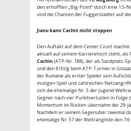
den erhofften „Big-Point“ durch eine 1:5-N
sind die Chancen der Fuggerstädter auf de
Jianu kann Cachin nicht stoppen
Den Auftakt auf dem Center Court macht
aktuell auf seinem Karrierehoch steht, al
Cachin
(ATP-Nr. 188), der als Sandplatz-Spez
und den Erfolg beim ATP-Turnier in Gstaa
der Rumäne als erster Spieler sein Aufsch
mutigen Spiel und zahlreichen Netzangriff
sich die ehemalige Nr. 5 der Jugend-Weltra
Gegner nach vier Punktverlusten in Folge
Momentum im Rücken übernahm der 29-jährig
Nachdem er seinem Gegenüber zweimal das 
ehemalige Nr. 57 der Weltrangliste den 7:6 (