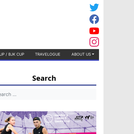
UP / BJK CUP
TRAVELOGUE
ABOUT US
Search