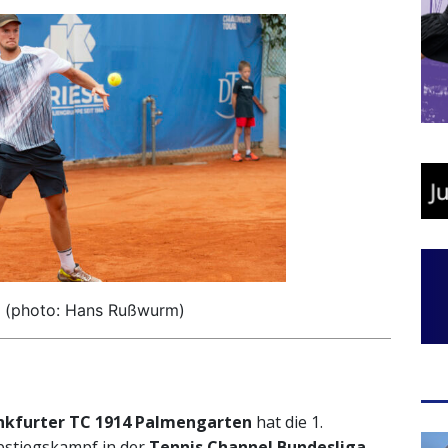
 (photo: Hans Rußwurm)
nkfurter TC 1914 Palmengarten
hat die 1.
bstiegskampf in der
Tennis Channel Bundesliga