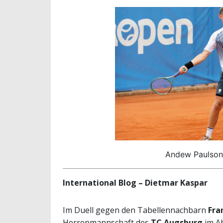
Andew Paulson
International Blog – Dietmar Kaspar
Im Duell gegen den Tabellennachbarn
Fra
Herrenmannschaft des
TC Augsburg
im A