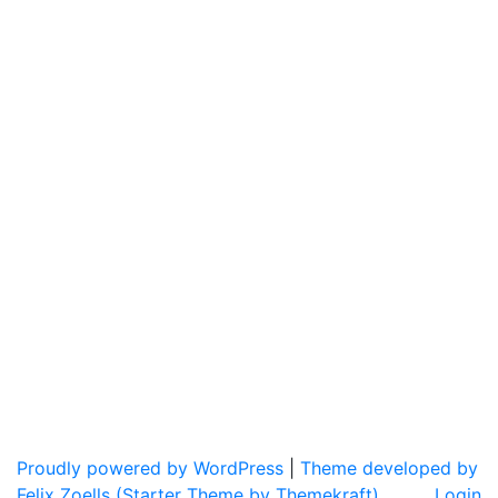
Proudly powered by WordPress
|
Theme developed by
Felix Zoells (Starter Theme by Themekraft).
Login