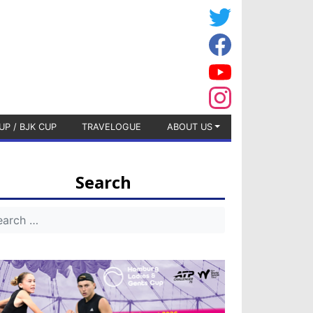
UP / BJK CUP
TRAVELOGUE
ABOUT US
Search