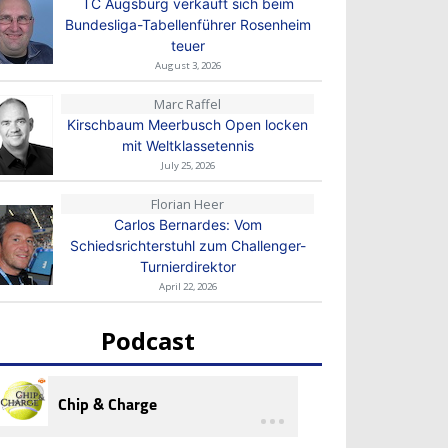
TC Augsburg verkauft sich beim
Bundesliga-Tabellenführer Rosenheim
teuer
August 3, 2026
Marc Raffel
Kirschbaum Meerbusch Open locken
mit Weltklassetennis
July 25, 2026
Florian Heer
Carlos Bernardes: Vom
Schiedsrichterstuhl zum Challenger-
Turnierdirektor
April 22, 2026
Podcast