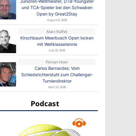
Junioren-Weltmeister, DTB-Youngster
und TCA-Spieler bei den Schwaben
Open by Great2Stay
August 6, 2026
Marc Raffel
Kirschbaum Meerbusch Open locken
mit Weltklassetennis
July 25, 2026
Florian Heer
Carlos Bernardes: Vom
Schiedsrichterstuhl zum Challenger-
Turnierdirektor
April 22, 2026
Podcast