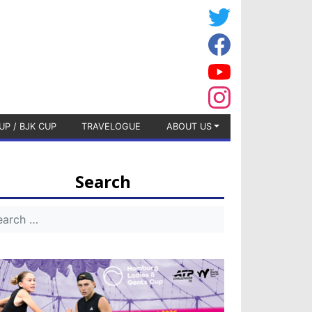
UP / BJK CUP
TRAVELOGUE
ABOUT US
Search