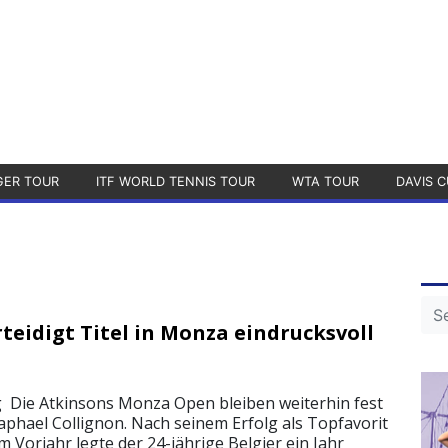
GER TOUR
ITF WORLD TENNIS TOUR
WTA TOUR
DAVIS C
teidigt Titel in Monza eindrucksvoll
g Die Atkinsons Monza Open bleiben weiterhin fest
aphael Collignon. Nach seinem Erfolg als Topfavorit
m Vorjahr legte der 24-jährige Belgier ein Jahr