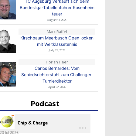
TC Augsburg verkauft sich beim
Bundesliga-Tabellenführer Rosenheim
teuer
August 3, 2026
Marc Raffel
Kirschbaum Meerbusch Open locken
mit Weltklassetennis
July 25, 2026
Florian Heer
Carlos Bernardes: Vom
Schiedsrichterstuhl zum Challenger-
Turnierdirektor
April 22, 2026
Podcast