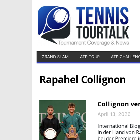
GRAND SLAM
ATP TOUR
ATP CHALLEN
Rapahel Collignon
Collignon ver
April 13, 2026
International Blo
in der Hand von R
bei der Premiere i