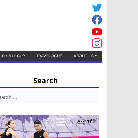
UP / BJK CUP
TRAVELOGUE
ABOUT US
Search