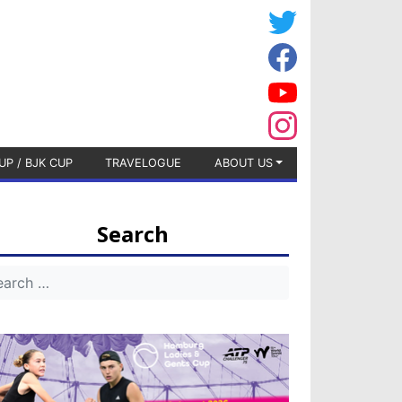
UP / BJK CUP
TRAVELOGUE
ABOUT US
Search