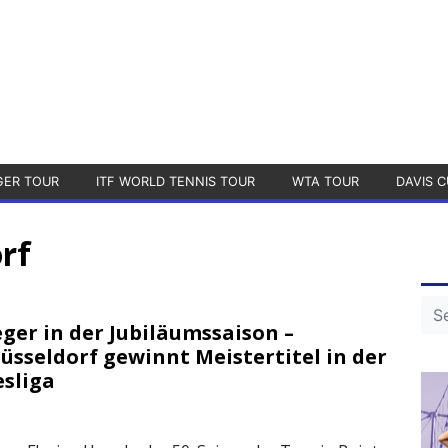
GER TOUR
ITF WORLD TENNIS TOUR
WTA TOUR
DAVIS C
rf
ger in der Jubiläumssaison –
üsseldorf gewinnt Meistertitel in der
sliga