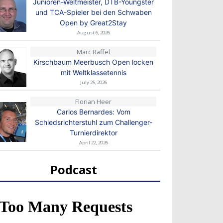
Junioren-Weltmeister, DTB-Youngster
und TCA-Spieler bei den Schwaben
Open by Great2Stay
August 6, 2026
Marc Raffel
Kirschbaum Meerbusch Open locken
mit Weltklassetennis
July 25, 2026
Florian Heer
Carlos Bernardes: Vom
Schiedsrichterstuhl zum Challenger-
Turnierdirektor
April 22, 2026
Podcast