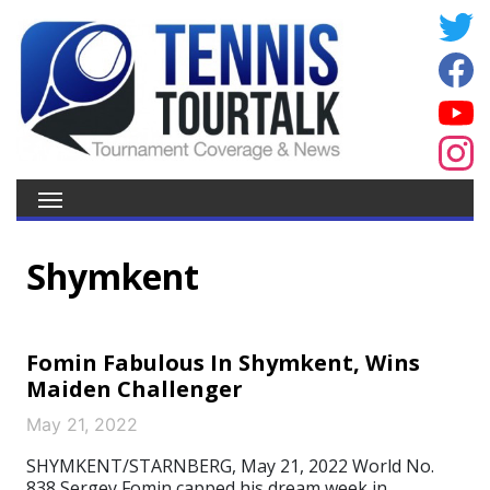
Shymkent
Fomin Fabulous In Shymkent, Wins
Maiden Challenger
May 21, 2022
SHYMKENT/STARNBERG, May 21, 2022 World No.
838 Sergey Fomin capped his dream week in