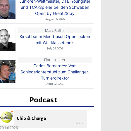
Junioren-Weltmeister, DTB-Youngster
und TCA-Spieler bei den Schwaben
Open by Great2Stay
August 6, 2026
Marc Raffel
Kirschbaum Meerbusch Open locken
mit Weltklassetennis
July 25, 2026
Florian Heer
Carlos Bernardes: Vom
Schiedsrichterstuhl zum Challenger-
Turnierdirektor
April 22, 2026
Podcast