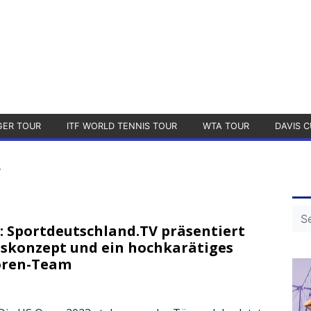
GER TOUR
ITF WORLD TENNIS TOUR
WTA TOUR
DAVIS C
V
: Sportdeutschland.TV präsentiert
skonzept und ein hochkarätiges
ren-Team