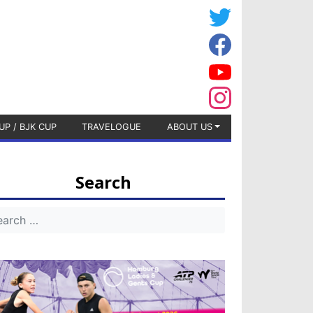
UP / BJK CUP
TRAVELOGUE
ABOUT US
Search