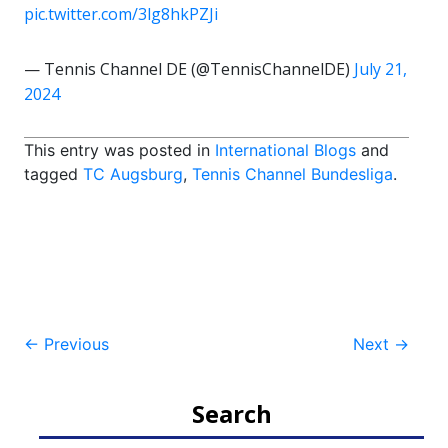
pic.twitter.com/3lg8hkPZJi
— Tennis Channel DE (@TennisChannelDE)
July 21,
2024
This entry was posted in
International Blogs
and
tagged
TC Augsburg
,
Tennis Channel Bundesliga
.
Post
←
Previous
Next
→
navigation
Search