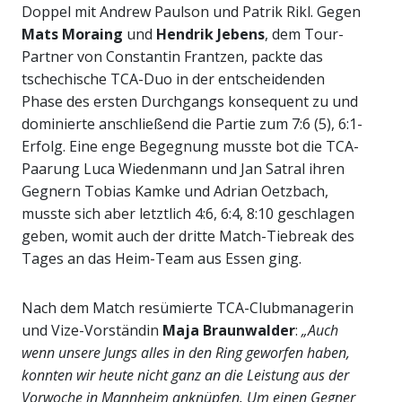
Doppel mit Andrew Paulson und Patrik Rikl. Gegen
Mats Moraing
und
Hendrik Jebens
, dem Tour-
Partner von Constantin Frantzen, packte das
tschechische TCA-Duo in der entscheidenden
Phase des ersten Durchgangs konsequent zu und
dominierte anschließend die Partie zum 7:6 (5), 6:1-
Erfolg. Eine enge Begegnung musste bot die TCA-
Paarung Luca Wiedenmann und Jan Satral ihren
Gegnern Tobias Kamke und Adrian Oetzbach,
musste sich aber letztlich 4:6, 6:4, 8:10 geschlagen
geben, womit auch der dritte Match-Tiebreak des
Tages an das Heim-Team aus Essen ging.
Nach dem Match resümierte TCA-Clubmanagerin
und Vize-Vorständin
Maja Braunwalder
:
„Auch
wenn unsere Jungs alles in den Ring geworfen haben,
konnten wir heute nicht ganz an die Leistung aus der
Vorwoche in Mannheim anknüpfen. Um einen Gegner