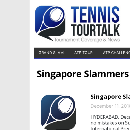
GRAND SLAM
ATP TOUR
ATP CHALLEN
Singapore Slammers
Singapore Sl
December 11, 201
HYDERABAD, Dece
no mistakes on Su
International Pre