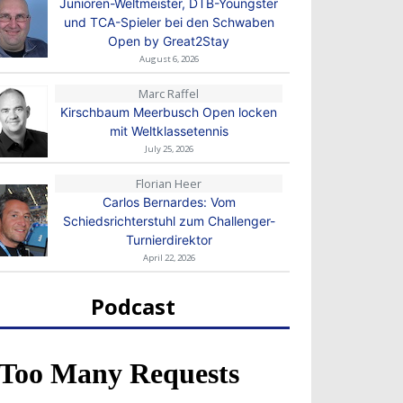
Junioren-Weltmeister, DTB-Youngster
und TCA-Spieler bei den Schwaben
Open by Great2Stay
August 6, 2026
Marc Raffel
Kirschbaum Meerbusch Open locken
mit Weltklassetennis
July 25, 2026
Florian Heer
Carlos Bernardes: Vom
Schiedsrichterstuhl zum Challenger-
Turnierdirektor
April 22, 2026
Podcast