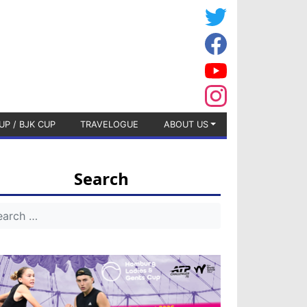
UP / BJK CUP
TRAVELOGUE
ABOUT US
Search