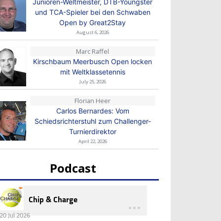
Junioren-Weltmeister, DTB-Youngster
und TCA-Spieler bei den Schwaben
Open by Great2Stay
August 6, 2026
Marc Raffel
Kirschbaum Meerbusch Open locken
mit Weltklassetennis
July 25, 2026
Florian Heer
Carlos Bernardes: Vom
Schiedsrichterstuhl zum Challenger-
Turnierdirektor
April 22, 2026
Podcast