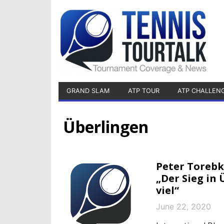
GRAND SLAM
ATP TOUR
ATP CHALLEN
Überlingen
Peter Torebk
„Der Sieg in
viel“
June 22, 2020