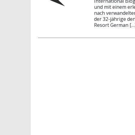
International Blo
und mit einem erl
nach verwandeltem
der 32-jährige de
Resort German […