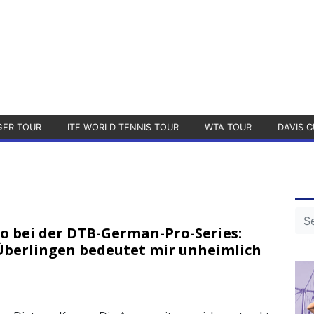
GER TOUR
ITF WORLD TENNIS TOUR
WTA TOUR
DAVIS C
o bei der DTB-German-Pro-Series:
 Überlingen bedeutet mir unheimlich