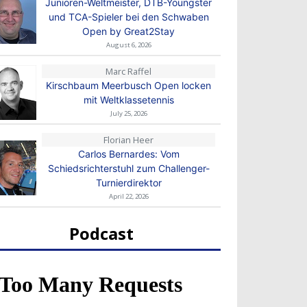
Junioren-Weltmeister, DTB-Youngster
und TCA-Spieler bei den Schwaben
Open by Great2Stay
August 6, 2026
Marc Raffel
Kirschbaum Meerbusch Open locken
mit Weltklassetennis
July 25, 2026
Florian Heer
Carlos Bernardes: Vom
Schiedsrichterstuhl zum Challenger-
Turnierdirektor
April 22, 2026
Podcast