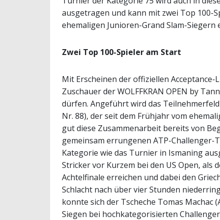
Turnier der Kategorie 75 wird auch in die
ausgetragen und kann mit zwei Top 100-S
ehemaligen Junioren-Grand Slam-Siegern ei
Zwei Top 100-Spieler am Start
Mit Erscheinen der offiziellen Acceptance-Li
Zuschauer der WOLFFKRAN OPEN by Tannen
dürfen. Angeführt wird das Teilnehmerfel
Nr. 88), der seit dem Frühjahr vom ehemal
gut diese Zusammenarbeit bereits von Beg
gemeinsam errungenen ATP-Challenger-Tite
Kategorie wie das Turnier in Ismaning aus
Stricker vor Kurzem bei den US Open, als d
Achtelfinale erreichen und dabei den Griec
Schlacht nach über vier Stunden niederring
konnte sich der Tscheche Tomas Machac (A
Siegen bei hochkategorisierten Challenger