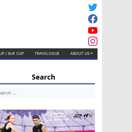
UP / BJK CUP
TRAVELOGUE
ABOUT US
Search