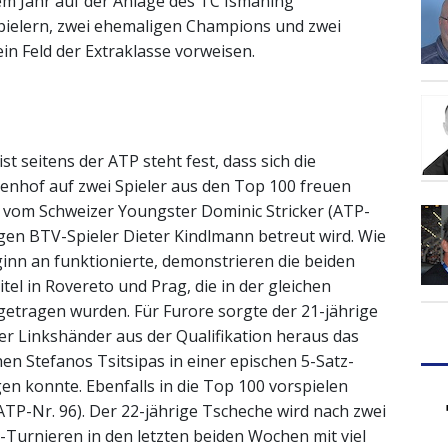
sem Jahr auf der Anlage des TC Ismaning
pielern, zwei ehemaligen Champions und zwei
n Feld der Extraklasse vorweisen.
st seitens der ATP steht fest, dass sich die
hof auf zwei Spieler aus den Top 100 freuen
d vom Schweizer Youngster Dominic Stricker (ATP-
igen BTV-Spieler Dieter Kindlmann betreut wird. Wie
inn an funktionierte, demonstrieren die beiden
l in Rovereto und Prag, die in der gleichen
getragen wurden. Für Furore sorgte der 21-jährige
er Linkshänder aus der Qualifikation heraus das
hen Stefanos Tsitsipas in einer epischen 5-Satz-
en konnte. Ebenfalls in die Top 100 vorspielen
TP-Nr. 96). Der 22-jährige Tscheche wird nach zwei
-Turnieren in den letzten beiden Wochen mit viel