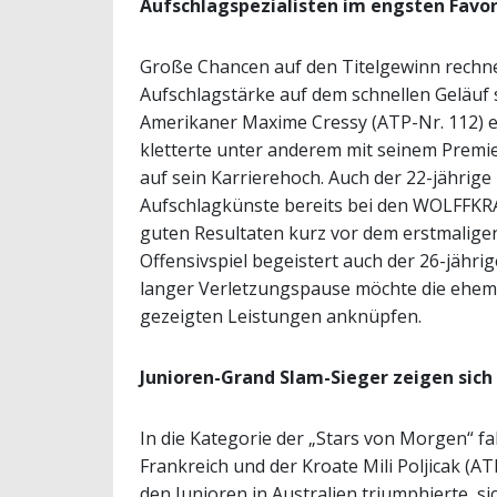
Aufschlagspezialisten im engsten Favor
Große Chancen auf den Titelgewinn rechnen 
Aufschlagstärke auf dem schnellen Geläuf 
Amerikaner Maxime Cressy (ATP-Nr. 112) er
kletterte unter anderem mit seinem Premi
auf sein Karrierehoch. Auch der 22-jährige
Aufschlagkünste bereits bei den WOLFFKR
guten Resultaten kurz vor dem erstmaligen
Offensivspiel begeistert auch der 26-jähri
langer Verletzungspause möchte die ehemal
gezeigten Leistungen anknüpfen.
Junioren-Grand Slam-Sieger zeigen sich
In die Kategorie der „Stars von Morgen“ fa
Frankreich und der Kroate Mili Poljicak (A
den Junioren in Australien triumphierte, sic