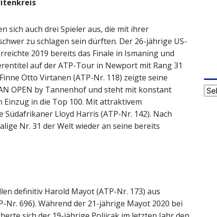
itenkreis
sich auch drei Spieler aus, die mit ihrer
schwer zu schlagen sein dürften. Der 26-jährige US-
reichte 2019 bereits das Finale in Ismaning und
erentitel auf der ATP-Tour in Newport mit Rang 31
 Finne Otto Virtanen (ATP-Nr. 118) zeigte seine
AN OPEN by Tannenhof und steht mit konstant
Cat
 Einzug in die Top 100. Mit attraktivem
ge Südafrikaner Lloyd Harris (ATP-Nr. 142). Nach
ige Nr. 31 der Welt wieder an seine bereits
llen definitiv Harold Mayot (ATP-Nr. 173) aus
TP-Nr. 696). Während der 21-jährige Mayot 2020 bei
herte sich der 19-jährige Poljicak im letzten Jahr den