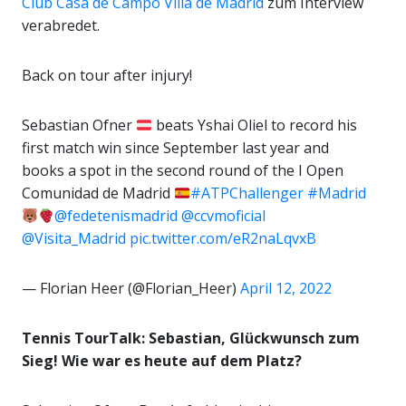
Club Casa de Campo Villa de Madrid
zum Interview
verabredet.
Back on tour after injury!
Sebastian Ofner
beats Yshai Oliel to record his
first match win since September last year and
books a spot in the second round of the I Open
Comunidad de Madrid
#ATPChallenger
#Madrid
@fedetenismadrid
@ccvmoficial
@Visita_Madrid
pic.twitter.com/eR2naLqvxB
— Florian Heer (@Florian_Heer)
April 12, 2022
Tennis TourTalk: Sebastian, Glückwunsch zum
Sieg! Wie war es heute auf dem Platz?