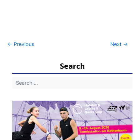
Post
←
Previous
Next
→
navigation
Search