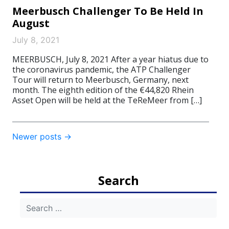
Meerbusch Challenger To Be Held In
August
July 8, 2021
MEERBUSCH, July 8, 2021 After a year hiatus due to
the coronavirus pandemic, the ATP Challenger
Tour will return to Meerbusch, Germany, next
month. The eighth edition of the €44,820 Rhein
Asset Open will be held at the TeReMeer from […]
Post
Newer posts
→
navigation
Search