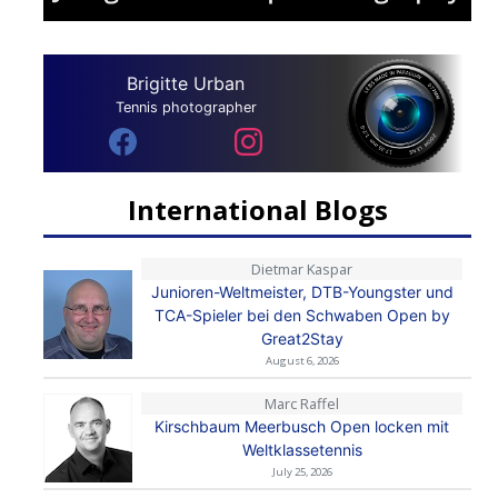
Brigitte Urban
Tennis photographer
International Blogs
Dietmar Kaspar
Junioren-Weltmeister, DTB-Youngster und
TCA-Spieler bei den Schwaben Open by
Great2Stay
August 6, 2026
Marc Raffel
Kirschbaum Meerbusch Open locken mit
Weltklassetennis
July 25, 2026